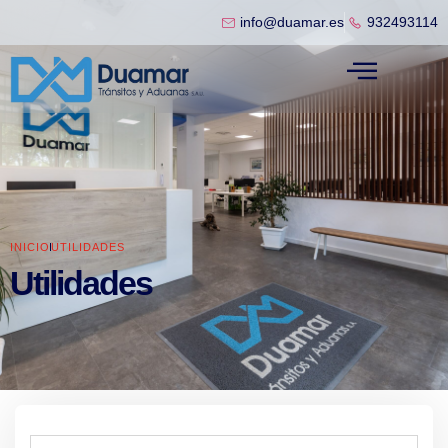
info@duamar.es
932493114
INICIO
UTILIDADES
Utilidades