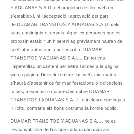
Y ADUANAS S.A.U.
i el propietari del lloc web on
s'estableixi, ni l'acceptació i aprovació per part
de
DUAMAR TRANSITOS Y ADUANAS S.A.U.
dels
seus continguts o serveis. Aquelles persones que es
proposin establir un hiperenllaç prèviament hauran de
sol·licitar autorització per escrit a
DUAMAR
TRANSITOS Y ADUANAS S.A.U.
. En tot cas,
l'hiperenllaç únicament permetrà l'accés a la pàgina
web o pàgina d'inici del nostre lloc web, així mateix
s'haurà d'abstenir de fer manifestacions o indicacions
falses, inexactes o incorrectes sobre DUAMAR
TRANSITOS I ADUANAS S.A.U., o incloure continguts
il·lícits, contraris als bons costums ia l'ordre públic.
DUAMAR TRANSITOS Y ADUANAS S.A.U.
no es
responsabilitza de l'ús que cada usuari doni als