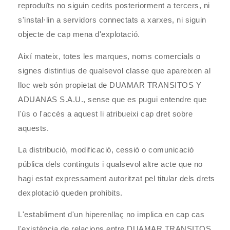
reproduïts no siguin cedits posteriorment a tercers, ni
s'instal·lin a servidors connectats a xarxes, ni siguin
objecte de cap mena d'explotació.
Així mateix, totes les marques, noms comercials o
signes distintius de qualsevol classe que apareixen al
lloc web són propietat de
DUAMAR TRANSITOS Y
ADUANAS S.A.U.
, sense que es pugui entendre que
l'ús o l'accés a aquest li atribueixi cap dret sobre
aquests.
La distribució, modificació, cessió o comunicació
pública dels continguts i qualsevol altre acte que no
hagi estat expressament autoritzat pel titular dels drets
dexplotació queden prohibits.
L'establiment d'un hiperenllaç no implica en cap cas
l'existència de relacions entre
DUAMAR TRANSITOS