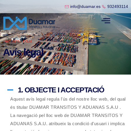
info@duamar.es
932493114
INICI
AVÍS LEGAL
Avís legal
1. OBJECTE I ACCEPTACIÓ
Aquest avís legal regula l'ús del nostre lloc web, del qual
és titular
DUAMAR TRANSITOS Y ADUANAS S.A.U
.
La navegació pel lloc web de
DUAMAR TRANSITOS Y
ADUANAS S.A.U.
atribueix la condició d'usuari i implica