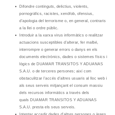
Difondre continguts, delictius, violents,
pornogràfics, racistes, xenòfob, ofensius,
d'apologia del terrorisme o, en general, contraris
a la llei o ordre públic.
Introduir a la xarxa virus informàtics o realitzar
actuacions susceptibles d'alterar, fer malbé,
interrompre o generar errors o danys en els
documents electrònics, dades o sistemes físics i
lògics de
DUAMAR TRANSITOS Y ADUANAS
S.A.U.
o de terceres persones; així com
obstaculitzar l'accés d'altres usuaris al lloc web i
als seus serveis mitjançant el consum massiu
dels recursos informàtics a través dels
quals
DUAMAR TRANSITOS Y ADUANAS
S.A.U.
presta els seus serveis.
Intentar accedir dades d'altres persones o àrees