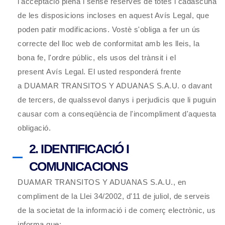
l'acceptació plena i sense reserves de totes i cadascuna
de les disposicions incloses en aquest Avís Legal, que
poden patir modificacions. Vostè s'obliga a fer un ús
correcte del lloc web de conformitat amb les lleis, la
bona fe, l'ordre públic, els usos del trànsit i el
present
Avís Legal
. El usted responderá frente
a
DUAMAR TRANSITOS Y ADUANAS S.A.U.
o davant
de tercers, de qualssevol danys i perjudicis que li puguin
causar com a conseqüència de l'incompliment d'aquesta
obligació.
2. IDENTIFICACIÓ I
COMUNICACIONS
DUAMAR TRANSITOS Y ADUANAS S.A.U.
, en
compliment de la Llei 34/2002, d'11 de juliol, de serveis
de la societat de la informació i de comerç electrònic, us
informa que: